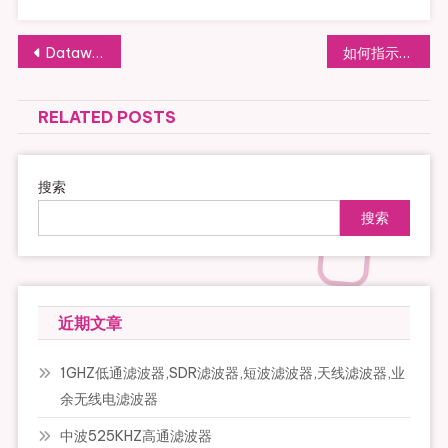
文
Datawindow通过Json接口实现数据操作时(三层)PHP5.2 json_encode时发现汉字转换成了\u表示的处理方法
如何指示南北方向？一款适合少年儿童的科技制作
章
RELATED POSTS
导
航
搜索
搜索
近期文章
1GHZ低通滤波器,SDR滤波器,短波滤波器,天线滤波器,业
余无线电滤波器
中波525KHZ高通滤波器