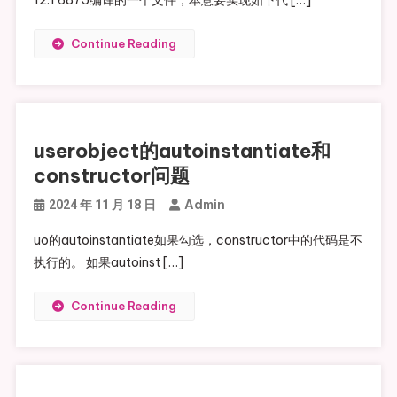
Continue Reading
userobject的autoinstantiate和
constructor问题
Admin
2024 年 11 月 18 日
uo的autoinstantiate如果勾选，constructor中的代码是不
执行的。 如果autoinst […]
Continue Reading