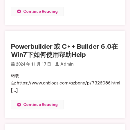
Continue Reading
Powerbuilder 或 C++ Builder 6.0在
Win7下如何使用帮助Help
Admin
2024 年 11 月 17 日
转载
自: https://www.cnblogs.com/azbane/p/7326086.html
[…]
Continue Reading