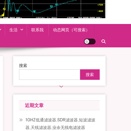
生活
联系我
动态网页（可搜索）
搜索
搜索
近期文章
1GHZ低通滤波器,SDR滤波器,短波滤波
器,天线滤波器,业余无线电滤波器