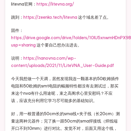
litevna官网：
https://litevna.org/
跳到：
https://zeenko.tech/litevna
这个域名差了点。
固件：
https://drive.google.com/drive/folders/10lU5xnwmHDnP
usp=sharing
这个要自己想办法进去。
说明：
https://nanovna.com/wp-
content/uploads/2021/11/LiteVNA_User-Guide.pdf
今天我想做一个天调，居然发现我连一颗基本的50欧姆插件
电阻和50欧姆的smt电阻的幅频特性都没有去测试过，那买
来这个nva有什么用途呢，束之高阁求心里安慰吗？不应
该，应该充分利用它学习尽可能多的基础知识。
好，用一根普通的50cm长的sma线+夹子线（长20cm）测
量这两种元器件；完了换一跟50cm的sma焊接线（焊线端
开口不到10mm）进行对比。发觉不对，后面又用这个线，