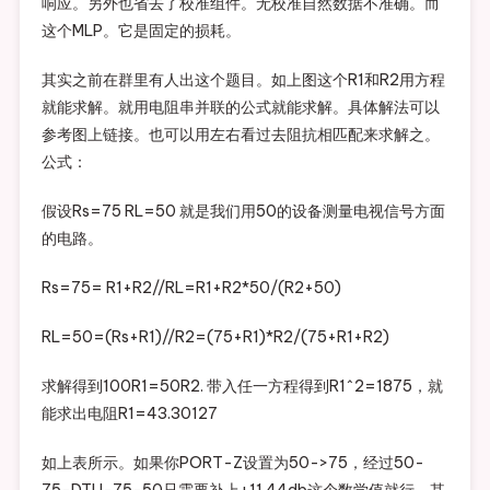
响应。另外也省去了校准组件。无校准自然数据不准确。而
这个MLP。它是固定的损耗。
其实之前在群里有人出这个题目。如上图这个R1和R2用方程
就能求解。就用电阻串并联的公式就能求解。具体解法可以
参考图上链接。也可以用左右看过去阻抗相匹配来求解之。
公式：
假设Rs=75 RL=50 就是我们用50的设备测量电视信号方面
的电路。
Rs=75= R1+R2//RL=R1+R2*50/(R2+50)
RL=50=(Rs+R1)//R2=(75+R1)*R2/(75+R1+R2)
求解得到100R1=50R2. 带入任一方程得到R1^2=1875，就
能求出电阻R1=43.30127
如上表所示。如果你PORT-Z设置为50->75，经过50-