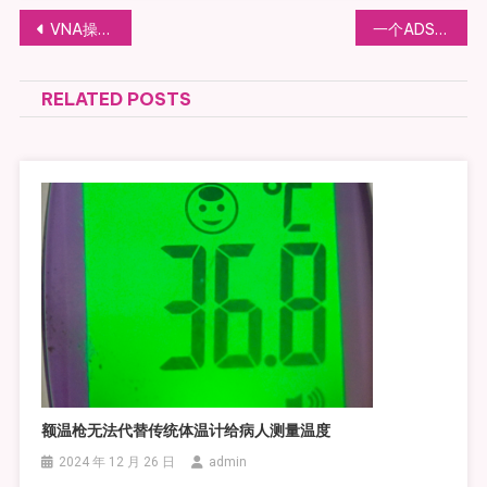
文
VNA操作使用学习-12 连接到电脑上操作
一个ADSL滤波器分波器的参数测定【1】
章
RELATED POSTS
导
航
额温枪无法代替传统体温计给病人测量温度
2024 年 12 月 26 日
admin