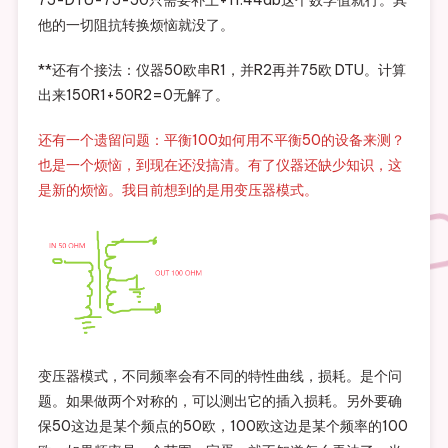
75-DTU-75-50只需要补上+11.44db这个数学值就行。其
他的一切阻抗转换烦恼就没了。
**还有个接法：仪器50欧串R1，并R2再并75欧 DTU。计算
出来150R1+50R2=0无解了。
还有一个遗留问题：平衡100如何用不平衡50的设备来测？
也是一个烦恼，到现在还没搞清。有了仪器还缺少知识，这
是新的烦恼。我目前想到的是用变压器模式。
变压器模式，不同频率会有不同的特性曲线，损耗。是个问
题。如果做两个对称的，可以测出它的插入损耗。另外要确
保50这边是某个频点的50欧，100欧这边是某个频率的100