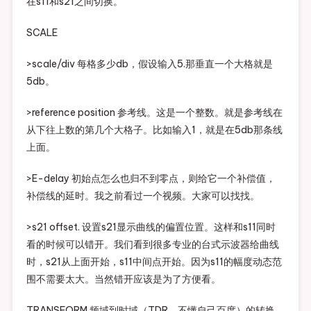
在s11和s21之间切换。
SCALE
>scale/div 每格多少db，假设输入5.那垂直一个大格就是
5db。
>reference position 参考线。这是一个整数。就是参考线在
从下往上数的第几个大格子。比如输入1，就是在5db那条线
上面。
>E-delay 初始点怎么也归不到零点，则给它一个补偿值，
补偿线的延时。我之前看过一个视频。大家可以找找。
>s21 offset. 设置s21显示曲线的偏置位置。这样和s11同时
看的时候可以错开。我们看到很多专业的台式示波器给曲线
时，s21从上面开始，s11中间点开始。因为s11的幅度动态范
围不需要太大。当然错开应该是为了方便看。
TRANSFORM 频域到时域（TDR，不懂自己百度）的转换，