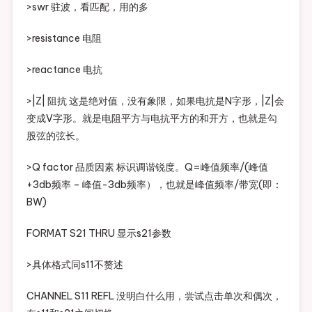
>swr 驻波，看匹配，用的多
>resistance 电阻
>reactance 电抗
>|Z| 阻抗 这是绝对值，没有象限，如果电抗是N字形，|Z|会
变成V字形。就是电阻平方与电抗平方的和开方，也就是勾
股弦的弦长。
>Q factor 品质因素 标识调谐锐度。Q=峰值频率/(峰值
+3db频率 – 峰值-3db频率），也就是峰值频率/带宽(即：
BW)
FORMAT S21 THRU 显示s21参数
>具体格式同s11不赘述
CHANNEL S11 REFL 没明白什么用，尝试点击单次和偶次，