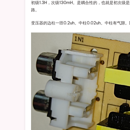
初级1.3H，次级130mH。是耦合性的，也就是初
路。
变压器的边柱一匝0.2uh。中柱0.02uh。中柱有气