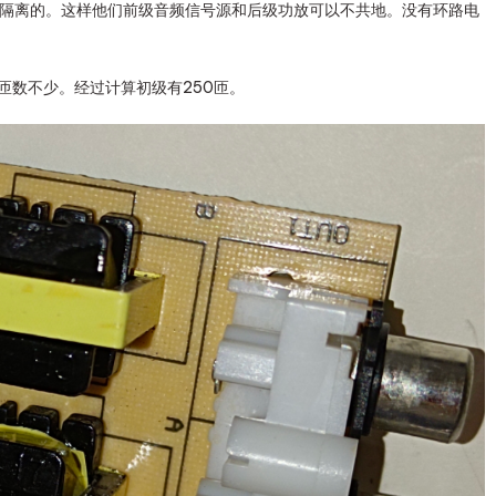
次级是隔离的。这样他们前级音频信号源和后级功放可以不共地。没有环路电
隙。匝数不少。经过计算初级有250匝。