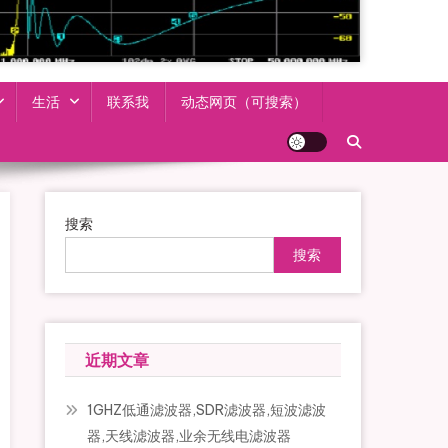
生活
联系我
动态网页（可搜索）
搜索
搜索
近期文章
1GHZ低通滤波器,SDR滤波器,短波滤波
器,天线滤波器,业余无线电滤波器