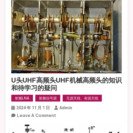
U头UHF高频头UHF机械高频头的知识
和待学习的疑问
射频LNA
射频信号源
无源天线、有源天线
2024 年 11 月 1 日
Admin
On
Leave A Comment
U
头