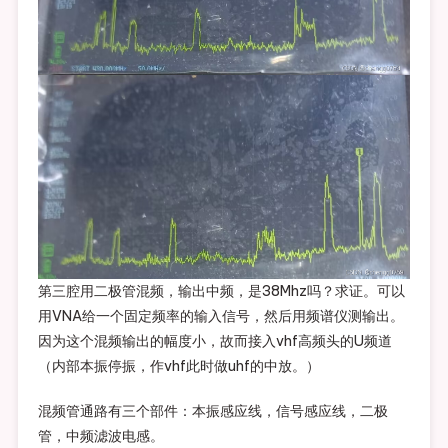
第三腔用二极管混频，输出中频，是38Mhz吗？求证。可以
用VNA给一个固定频率的输入信号，然后用频谱仪测输出。
因为这个混频输出的幅度小，故而接入vhf高频头的U频道
（内部本振停振，作vhf此时做uhf的中放。）
混频管通路有三个部件：本振感应线，信号感应线，二极
管，中频滤波电感。