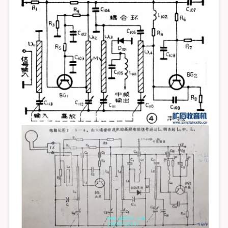
UHF
高
频
头
UHF
机
械
高
频
头
的
知
识
和
待
学
习
的