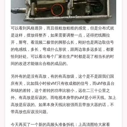
可以看到风格迥异，而且很粗放粗糙的感觉，但是分布式就
是这样，摆放得整齐，如果需要调整一点，还得把线圈拉
开，掰弯。看混频二极管的脚那么长，刚好也是两边取信号
的电感线，多长，弯成什么形状，跟两边靠多远多近，都要
恰到好处。可以看出每个厂家在生产时都是花了相当长的时
间的改进才能做出合格的成品的。
另外有的是没有高放，有的有高放级，这个是不是跟我们国
庆有关，比如我小时候vhf只有收成都的信号，而uhf收县台
和镇的差转，这个差转的功率比较小，远在二三十公里之
外。有高放是应该的。而电视本身带的uhf是小环天线。加上
高放是应该的。如果本身天线比较强而且带放大器的话，不
带高放也应该没问题。
今天再买了一个新的高频头准备拆机：上高清图给大家看