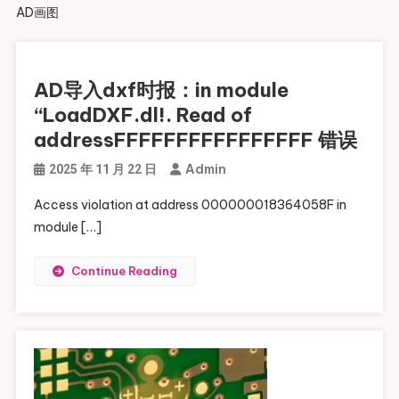
AD画图
AD导入dxf时报：in module
“LoadDXF.dl!. Read of
addressFFFFFFFFFFFFFFFF 错误
Admin
2025 年 11 月 22 日
Access violation at address 000000018364058F in
module […]
Continue Reading