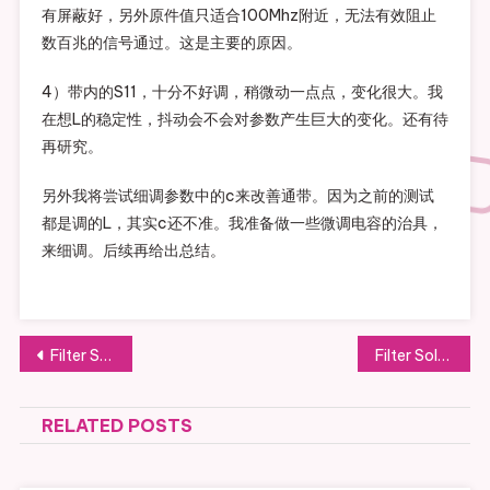
有屏蔽好，另外原件值只适合100Mhz附近，无法有效阻止
数百兆的信号通过。这是主要的原因。
4）带内的S11，十分不好调，稍微动一点点，变化很大。我
在想L的稳定性，抖动会不会对参数产生巨大的变化。还有待
再研究。
另外我将尝试细调参数中的c来改善通带。因为之前的测试
都是调的L，其实c还不准。我准备做一些微调电容的治具，
来细调。后续再给出总结。
文
Filter Solution学习-07分布式滤波器存在的问题
Filter Solutions学习-09 设计滤波器的其他相关工具介绍
章
RELATED POSTS
导
航