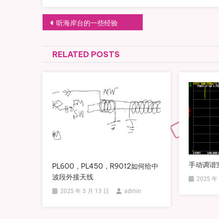
文
听海岸台的一些经验
章
RELATED POSTS
导
航
手动调谐
PL600，PL450，R9012如何给中
波段外接天线
2025 年
2025 年 5 月 13 日
admin