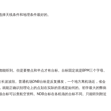
选择天线条件和地理条件最好的。
5Mhz都能听到。但是要整点和半点才有台标。台标固定就是BPM三个字母。
在长波波段。普通机场DNB台标是反复播发，一个地方离机场近，省会
，就能正确识别理论上的点划在实际的音感是如何的。初学最大的弊病
场台标可以查航空资料。NDB台标在各机场的台标不同。只能听到附近