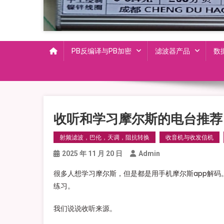
PB反编译与PB加密
滤波器产品
数
收听和学习摩尔斯的电台推荐
射频滤波，巴伦，天调，阻抗转换
收音机与收发信机
2025 年 11 月 20 日
Admin
很多人想学习摩尔斯，但是都是用手机摩尔斯app解
练习。
我们说说收听来源。