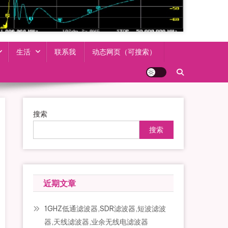
生活
联系我
动态网页（可搜索）
搜索
搜索
近期文章
1GHZ低通滤波器,SDR滤波器,短波滤波
器,天线滤波器,业余无线电滤波器